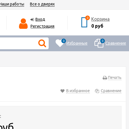
Наши работы
Все о дверях
0
Корзина
Вход
0 руб
Регистрация
0
0
Избранные
Сравнение
Печать
В избранное
Сравнение
:
руб