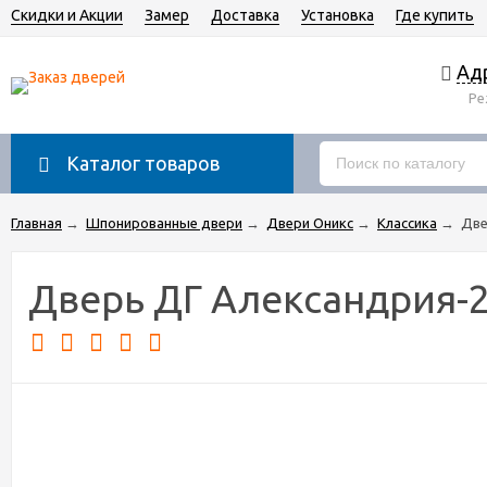
Скидки и Акции
Замер
Доставка
Установка
Где купить
Адр
Ре
Каталог товаров
Главная
→
Шпонированные двери
→
Двери Оникс
→
Классика
→
Две
Дверь ДГ Александрия-