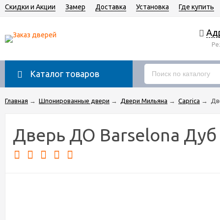
Скидки и Акции
Замер
Доставка
Установка
Где купить
Адр
Ре
Каталог товаров
Главная
→
Шпонированные двери
→
Двери Мильяна
→
Caprica
→
Дв
Дверь ДО Barselona Дуб 