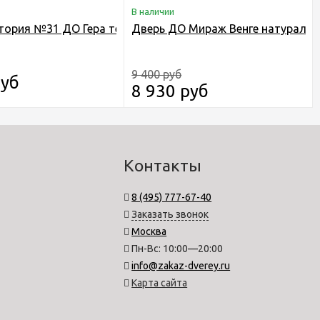
В наличии
дуб с малым стеклом
тория №31 ДО Гера темный орех
Дверь ДО Мираж Венге натуральн
9 400 руб
руб
8 930 руб
Контакты
8 (495) 777-67-40
Заказать звонок
Москва
Пн-Вс: 10:00—20:00
info@zakaz-dverey.ru
Карта сайта