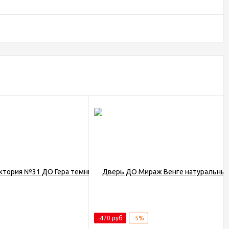
-470 руб
-5%