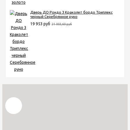
Дверь ДО Рондо 3 Краколет бордо Триплекс
черный Серебрянное руно
19 953 руб
21 003,60 руб