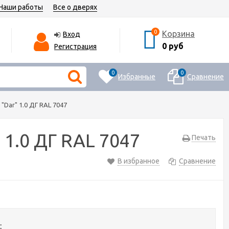
Наши работы
Все о дверях
0
Корзина
Вход
0 руб
Регистрация
0
0
Избранные
Сравнение
Dar" 1.0 ДГ RAL 7047
1.0 ДГ RAL 7047
Печать
В избранное
Сравнение
: