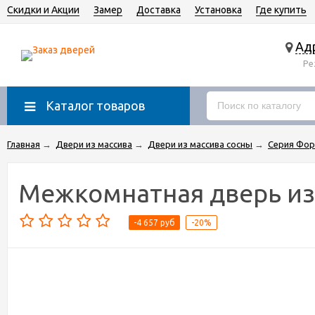
Скидки и Акции
Замер
Доставка
Установка
Где купить
Адр
Ре
Каталог товаров
Главная
→
Двери из массива
→
Двери из массива сосны
→
Серия Фор
Межкомнатная дверь из 
-4 657 руб
-20%