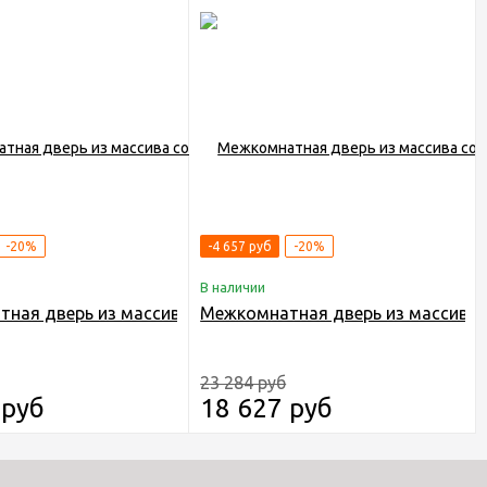
-20%
-4 657 руб
-20%
В наличии
"Dar" 1.0 ДГ RAL 1032
ная дверь из массива сосны Граф "Dar" 1.0 ДГ RAL 7040
Межкомнатная дверь из массива с
23 284 руб
 руб
18 627 руб