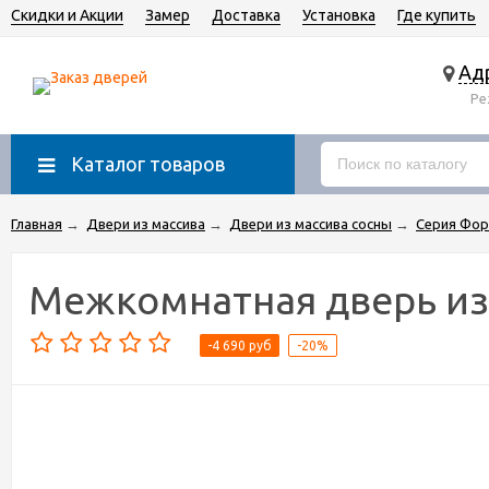
Скидки и Акции
Замер
Доставка
Установка
Где купить
Адр
Ре
Каталог товаров
Главная
→
Двери из массива
→
Двери из массива сосны
→
Серия Фор
Межкомнатная дверь из 
-4 690 руб
-20%