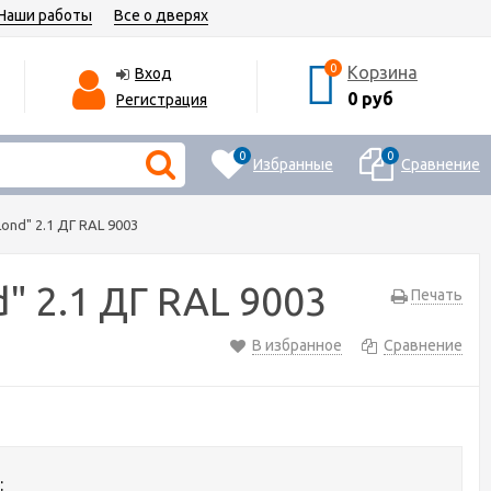
Наши работы
Все о дверях
0
Корзина
Вход
0 руб
Регистрация
0
0
Избранные
Сравнение
nd" 2.1 ДГ RAL 9003
" 2.1 ДГ RAL 9003
Печать
В избранное
Сравнение
: