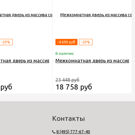
-20%
-4 690 руб
-20%
В наличии
 "Run" 21 ДГ RAL 9010
ная дверь из массива сосны Граф "Run" 21 ДГ RAL 9003
Межкомнатная дверь из массива с
23 448 руб
 руб
18 758 руб
Контакты
8 (495) 777-67-40