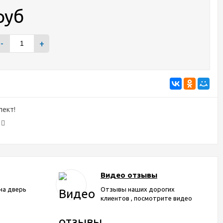
руб
-
+
лект!
Видео отзывы
на дверь
Отзывы наших дорогих
клиентов , посмотрите видео