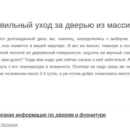
вильный уход за дверью из масси
тот долгожданный день: вы, наконец, определились с выбором
 она окажется в вашей квартире. И вот ее вносят, тяжелую и ос
тной теплоте ее деревянной поверхности, ощутить ее вкусный «н
 вам долго? Тогда вам надо уже сейчас начать о ней заботиться. 
ть к его температуре и влажности. Поэтому не надо сразу же сни
ом положении около 2-3 суток, а уж потом добро пожаловать мас
езная информация по дверям и фурнитуре
 Бочаров