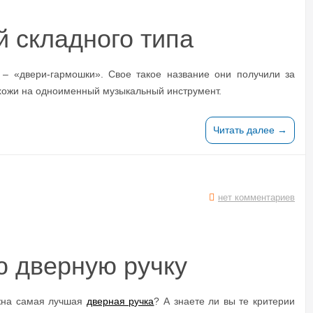
й складного типа
– «двери-гармошки». Свое такое название они получили за
охожи на одноименный музыкальный инструмент.
Читать далее →
нет комментариев
ю дверную ручку
жна самая лучшая
дверная ручка
? А знаете ли вы те критерии