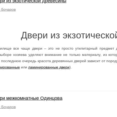
ри из экзотической древесины
 Бочаров
Двери из экзотическ
илище все чаще двери – это не просто утилитарный предмет д
выборе хозяева уделяют внимание не только материалу, из кото
 последнюю очередь красота деревянных дверей зависит от породы
нированные
или
ламинированные двери
).
ри межкомнатные Одинцова
 Бочаров